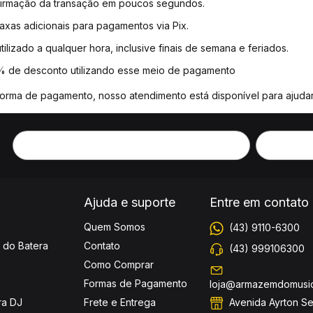
irmação da transação em poucos segundos.
xas adicionais para pagamentos via Pix.
ilizado a qualquer hora, inclusive finais de semana e feriados.
 de desconto utilizando esse meio de pagamento
forma de pagamento, nosso atendimento está disponível para ajudar
Ajuda e suporte
Entre em contato
Quem Somos
(43) 9110-6300
 do Batera
Contato
(43) 999106300
Como Comprar
Formas de Pagamento
loja@armazemdomusic
Avenida Ayrton S
ra DJ
Frete e Entrega