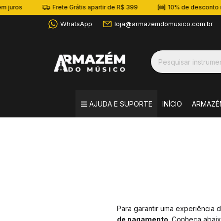
 juros
Frete Grátis apartir de R$ 399
10% de desconto no
WhatsApp
loja@armazemdomusico.com.br
AJUDA E SUPORTE
INÍCIO
ARMAZÉ
Para garantir uma experiência d
de pagamento
. Conheça abaix