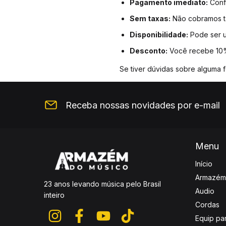
Pagamento imediato:
Conf
Sem taxas:
Não cobramos ta
Disponibilidade:
Pode ser ut
Desconto:
Você recebe 10%
Se tiver dúvidas sobre alguma 
Receba nossas novidades por e-mail
Menu
Início
Armazém
23 anos levando música pelo Brasil
Audio
inteiro
Cordas
Equip pa