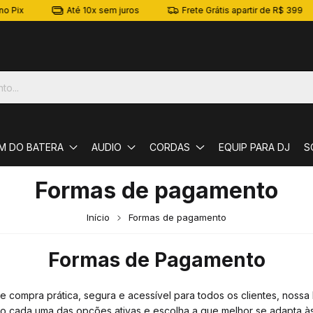
 Pix
Até 10x sem juros
Frete Grátis apartir de R$ 399
M DO BATERA
AUDIO
CORDAS
EQUIP PARA DJ
S
Formas de pagamento
Início
Formas de pagamento
Formas de Pagamento
e compra prática, segura e acessível para todos os clientes, nossa
o cada uma das opções ativas e escolha a que melhor se adapta à