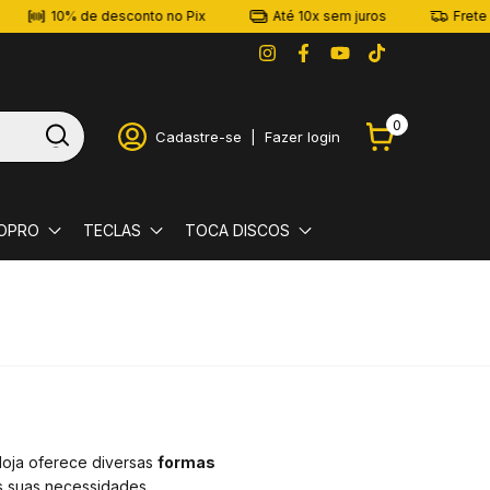
10% de desconto no Pix
Até 10x sem juros
Frete Gr
0
Cadastre-se
|
Fazer login
OPRO
TECLAS
TOCA DISCOS
 loja oferece diversas
formas
s suas necessidades.